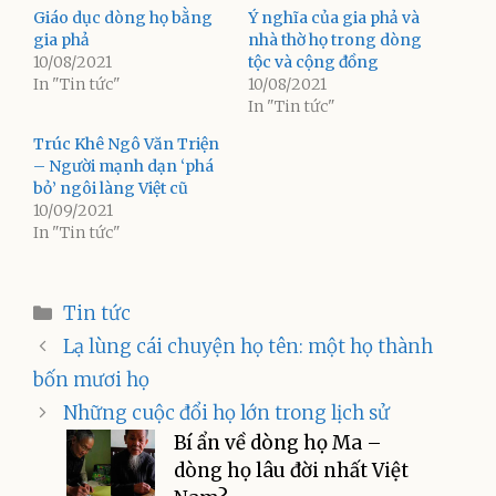
Giáo dục dòng họ bằng
Ý nghĩa của gia phả và
gia phả
nhà thờ họ trong dòng
10/08/2021
tộc và cộng đồng
In "Tin tức"
10/08/2021
In "Tin tức"
Trúc Khê Ngô Văn Triện
– Người mạnh dạn ‘phá
bỏ’ ngôi làng Việt cũ
10/09/2021
In "Tin tức"
Categories
Tin tức
Lạ lùng cái chuyện họ tên: một họ thành
bốn mươi họ
Những cuộc đổi họ lớn trong lịch sử
Bí ẩn về dòng họ Ma –
dòng họ lâu đời nhất Việt