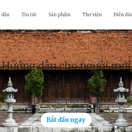
 dẫn
Tin tức
Sản phẩm
Thư viện
Diễn đà
Hướng dẫn cho người mới
 bắt đầu tìm hiểu về việc lập gia phả và chưa biết bắt 
Chúng tôi có thể giúp bạn cùng tìm hiểu.
Bắt đầu ngay