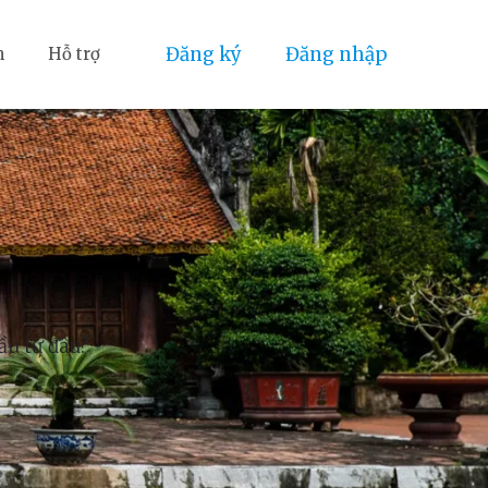
Đăng ký
Đăng nhập
n
Hỗ trợ
đầu từ đâu?