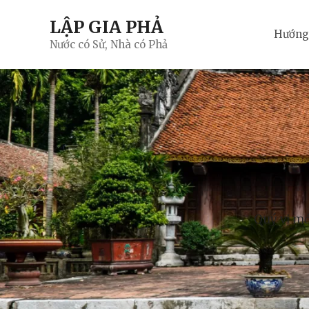
Skip
LẬP GIA PHẢ
to
Hướng
content
Nước có Sử, Nhà có Phả
Quý vị mới