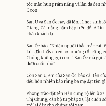
tóc màu hung rám nắng và làn da đen nh
Goon.
San U và San Ốc nay đã lớn, là học sinh 
Giang. Cái nắng hầm hập trên đồi A Líu, 
chào khách lạ.
San Ốc bảo: “Nhiều người thắc mắc cái tên
Lúc đầu thầy cô có hỏi nhưng rồi cũng cư
Chúng không gọi con là San Ốc mà gọi là 
dưới suối nhỏ”.
Còn San U, em của San Ốc, bảo cái tên củ
đều hồn nhiên bảo rằng ba mẹ đặt tên gì t
Phong trào đặt tên Hàn cũng rộ lên ở x
Thị Chung, cán bộ tư pháp xã, lật cuốn 
trở lại đây cho chúng tôi xem.