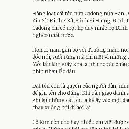
Hàng loạt cái tên nửa Cadong nửa Hàn Q
Zin Sờ, Đinh E Rít, Đinh Yi Haing, Đinh
Cadong chỉ có một họ duy nhất: họ Đinh
nghèo nhất nước.
Hơn 10 năm gắn bó với Trường mầm non 
dốc núi, suối rừng mà chỉ mệt vì những c
Mỗi lần làm giấy khai sinh cho các cháu 
nhìn nhau lắc đầu.
Đặt tên con là quyền của người dân, mìn
để ghi tên cho đúng. Khi bàn giao danh 
ghi lại những cái tên lạ kỳ ấy vào một d
chạy xuống hỏi đi hỏi lại.
Cô Kim còn cho hay nhiều em viết được c