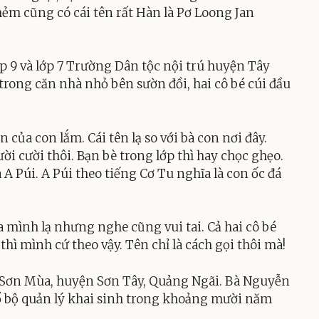
ẻm cũng có cái tên rất Hàn là Pơ Loong Jan
lớp 9 và lớp 7 Trường Dân tộc nội trú huyện Tây
trong căn nhà nhỏ bên sườn đồi, hai cô bé cúi đầu
 của con lắm. Cái tên lạ so với bà con nơi đây.
ời cười thôi. Bạn bè trong lớp thì hay chọc ghẹo.
A Púi. A Púi theo tiếng Cơ Tu nghĩa là con ốc đá
a mình lạ nhưng nghe cũng vui tai. Cả hai cô bé
hì mình cứ theo vậy. Tên chỉ là cách gọi thôi mà!
ã Sơn Mùa, huyện Sơn Tây, Quảng Ngãi. Bà Nguyễn
sổ bộ quản lý khai sinh trong khoảng mười năm