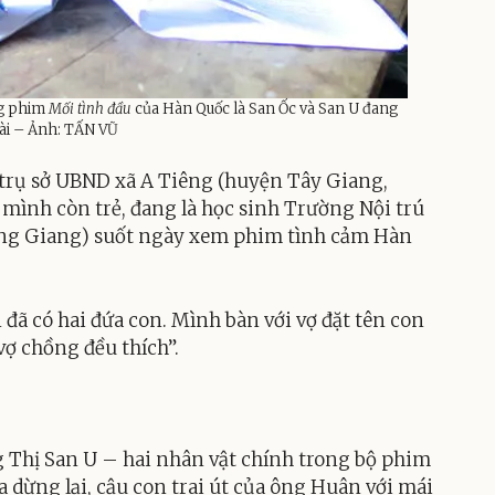
ng phim
Mối tình đầu
của Hàn Quốc là San Ốc và San U đang
ài – Ảnh: TẤN VŨ
 trụ sở UBND xã A Tiêng (huyện Tây Giang,
mình còn trẻ, đang là học sinh Trường Nội trú
Đông Giang) suốt ngày xem phim tình cảm Hàn
đã có hai đứa con. Mình bàn với vợ đặt tên con
vợ chồng đều thích”.
g Thị San U – hai nhân vật chính trong bộ phim
a dừng lại, cậu con trai út của ông Huân với mái