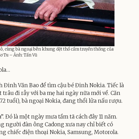
Cô, cùng bà ngoại bên khung dệt thổ cẩm truyền thống của
ơ Tu – Ảnh: Tấn Vũ
ola…
 Đinh Văn Bao để tìm cậu bé Đinh Nokia. Tiếc là
ắt trâu đi rẫy với ba mẹ hai ngày nữa mới về. Căn
72 tuổi), bà ngoại Nokia, đang thổi lửa nấu rượu.
a”. Đó là một ngày mưa tầm tã cách đây 11 năm.
ng người đàn ông Cadong xưa nay chỉ biết có
ng chiếc điện thoại Nokia, Samsung, Motorola.