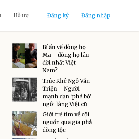
Đăng ký
Đăng nhập
n
Hỗ trợ
Bí ẩn về dòng họ
Ma – dòng họ lâu
đời nhất Việt
Nam?
Trúc Khê Ngô Văn
Triện – Người
mạnh dạn ‘phá bỏ’
ngôi làng Việt cũ
Giới trẻ tìm về cội
nguồn qua gia phả
dòng tộc