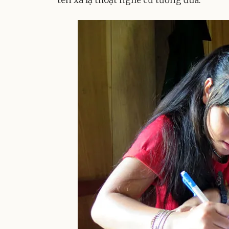
tên xa lạ thoạt nghe cứ tưởng đùa.