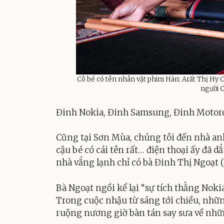
Cô bé có tên nhân vật phim Hàn: Arất Thị Hy 
người C
Đinh Nokia, Đinh Samsung, Đinh Motor
Cũng tại Sơn Mùa, chúng tôi đến nhà anh
cậu bé có cái tên rất… điện thoại ấy đã d
nhà vắng lạnh chỉ có bà Đinh Thị Ngoạt (
Bà Ngoạt ngồi kể lại “sự tích thằng Noki
Trong cuộc nhậu từ sáng tới chiều, nhữ
ruộng nương giờ bàn tán say sưa về nhữ