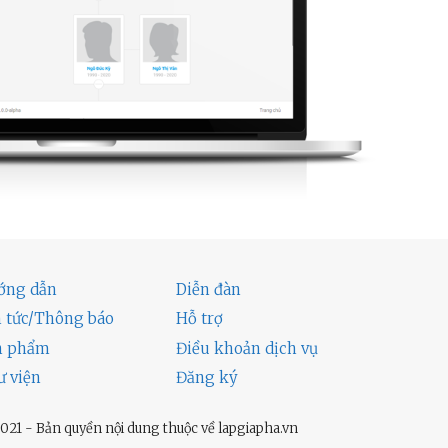
ớng dẫn
Diễn đàn
n tức/Thông báo
Hỗ trợ
n phẩm
Điều khoản dịch vụ
ư viện
Đăng ký
021 - Bản quyền nội dung thuộc về lapgiapha.vn