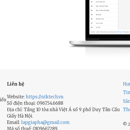
Liên hệ
Hư
Ti
Website:
https://ntktech.vn
iển
Sả
Số điện thoại: 0967.54.6688
Địa chỉ: Tầng 10 tòa nhà Việt Á số 9 phố Duy Tân Cầu
Th
Giấy Hà Nội.
Email:
lapgiapha@gmail.com
© 2
Mã số thuế: 0109667289