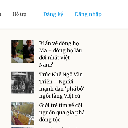
Đăng ký
Đăng nhập
n
Hỗ trợ
Bí ẩn về dòng họ
Ma – dòng họ lâu
đời nhất Việt
Nam?
Trúc Khê Ngô Văn
Triện – Người
mạnh dạn ‘phá bỏ’
ngôi làng Việt cũ
Giới trẻ tìm về cội
nguồn qua gia phả
dòng tộc