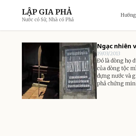
Skip
LẬP GIA PHẢ
to
Hướng
content
Nước có Sử, Nhà có Phả
Ngạc nhiên v
19/03/2013
Đó là dòng họ 
của dòng tộc m
dựng nước và gi
phả chứng minh